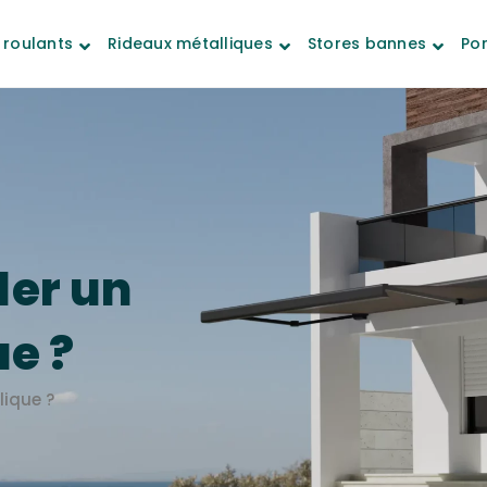
 roulants
Rideaux métalliques
Stores bannes
Por
ler un
ue ?
lique ?