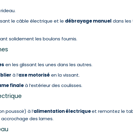
 rideau.
sant le câble électrique et le
débrayage manuel
dans les 
ant solidement les boulons fournis.
ames
es
en les glissant les unes dans les autres.
blier
à l’
axe motorisé
en la vissant.
ame finale
à l’extérieur des coulisses.
ectrique
n poussoir) à l’
alimentation électrique
et remontez le ta
t accrochage des lames.
eau