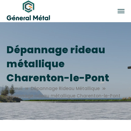
Dépannage rideau
métallique
Charenton-le-Pont
Acceuil
Dépannage Rideau Métallique
Dépannage rideau métallique Charenton-le-Pont