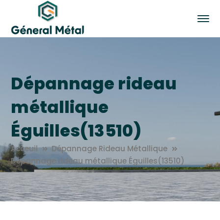
Dépannage rideau
métallique
Éguilles(13510)
Acceuil
Dépannage Rideau Métallique
Dépannage rideau métallique Éguilles(13510)