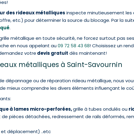
ées!
ur des rideaux métalliques
inspecte minutieusement les di
coffre, etc.) pour déterminer la source du blocage. Par la suite
oqué
.
grille métallique en toute sécurité, ne forcez surtout pas 
tâche en nous appelant au
09 72 58 43 68
! Choisissez un ren
t demandez votre
devis gratuit
dès maintenant!
ideaux métalliques à Saint-Savournin
 dépannage ou de réparation rideau métallique, nous vous
e mieux comprendre les divers éléments influençant le coût
vants:
ique à lames micro-perforées,
grille à tubes ondulés ou
ri
t de pièces détachées, redressement de rails déformés, 
e et déplacement) ..etc