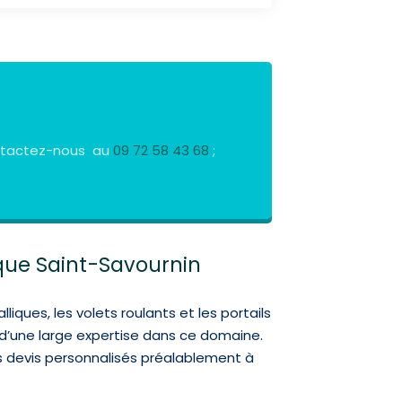
Contactez-nous au
09 72 58 43 68
;
que Saint-Savournin
ques, les volets roulants et les portails
 d’une large expertise dans ce domaine.
es devis personnalisés préalablement à