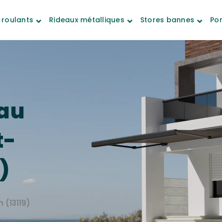
 roulants
Rideaux métalliques
Stores bannes
Por
au
t-
)
 (13119)