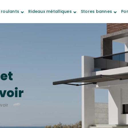
 roulants
Rideaux métalliques
Stores bannes
Por
et
voir
voir