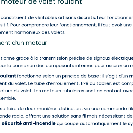
moteur de volet roulant
constituent de véritables artisans discrets. Leur fonctionne
tif. Pour comprendre leur fonctionnement, il faut avoir une
ement harmonieux des volets.
ment d’un moteur
tionne grâce à la transmission précise de signaux électriq
par la connexion des composants internes pour assurer un 
roulant
fonctionne selon un principe de base : il s’agit d’un
m
ent du volet. Le tube d’enroulement, fixé au tablier, est co
ture du volet. Les moteurs tubulaires sont en contact avec 
nsemble.
e faire de deux manières distinctes : via une commande filai
e radio, offrant une solution sans fil mais nécessitant des 
e
sécurité anti-incendie
qui coupe automatiquement le s