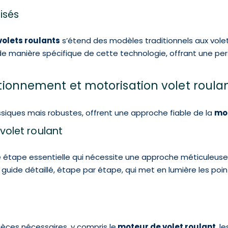
isés
volets roulants
s’étend des modèles traditionnels aux volets
e manière spécifique de cette technologie, offrant une per
nctionnement et motorisation volet roula
lassiques mais robustes, offrent une approche fiable de la
mot
volet roulant
 étape essentielle qui nécessite une approche méticuleuse 
guide détaillé, étape par étape, qui met en lumière les point
ièces nécessaires, y compris le
moteur de volet roulant
, l